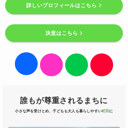
詳しいプロフィールはこちら
決意はこちら
ア
ア
ア
ア
イ
イ
イ
イ
コ
コ
コ
コ
ン
ン
ン
ン
リ
リ
リ
リ
ン
ン
ン
ン
ク
ク
ク
ク
誰もが尊重されるまちに
小さな声を受けとめ、子どもも大人も暮らしやすい
町田
に